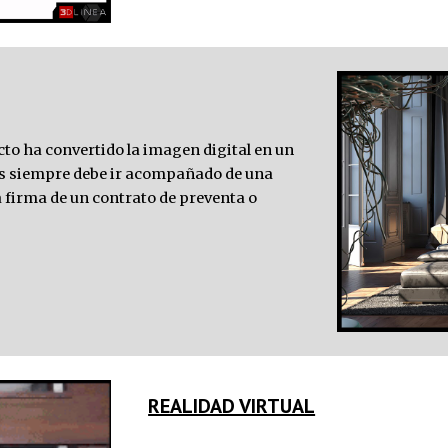
cto ha convertido la imagen digital en un 
s 
siempre 
debe
 ir acompañado de una 
a firma de un contrato 
de
 preventa o 
REALIDAD VIRTUAL