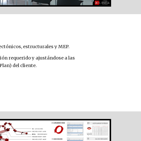
ectónicos, estructurales y MEP.
ición requerido y ajustándo
se
 a las 
lan) del cliente
.