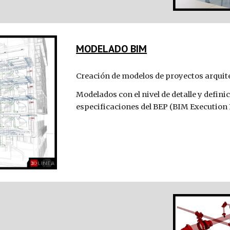
MODELADO BIM
Creación de m
odelo
s 
de proyectos arquit
Modela
d
os con el nivel de detalle y defin
especificaciones del BEP (BIM Execution P