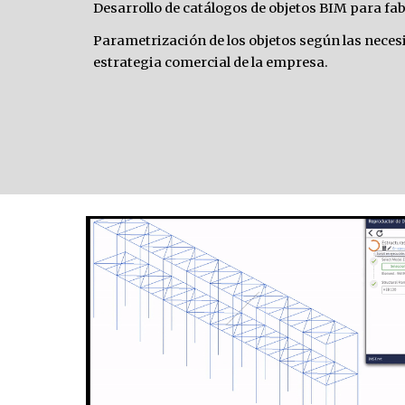
Desarroll
o de
 catálogos de objetos BIM para fab
P
arametriza
ción de 
los objetos según las neces
estrategia comercial de la empresa
.