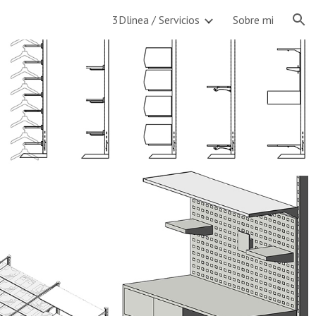
3Dlinea / Servicios
Sobre mi
ion